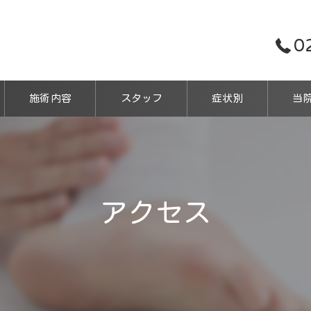
0
施術内容
スタッフ
症状別
当
鍼
保険
アクセス
マッ
交通
スポ