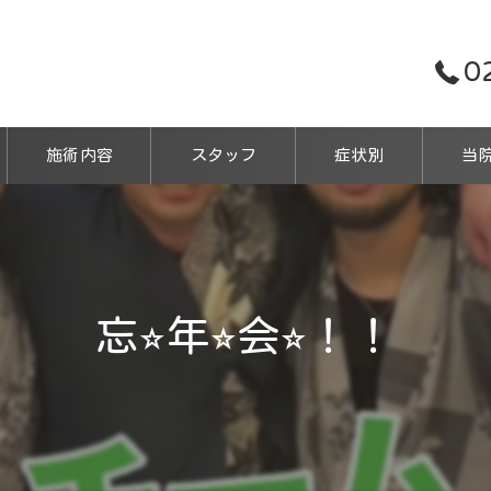
0
施術内容
スタッフ
症状別
当
鍼
保険
忘⭐︎年⭐︎会⭐︎！！
マッ
交通
スポ