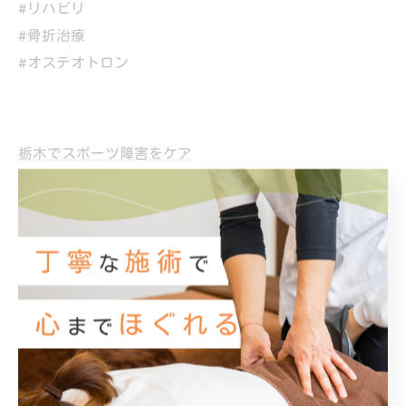
#リハビリ
#骨折治療
#オステオトロン
栃木でスポーツ障害をケア
スポーツ障害
< 前のページ
一覧に戻る
次のページ >
カテゴリー
Categories
全てのカテゴリー