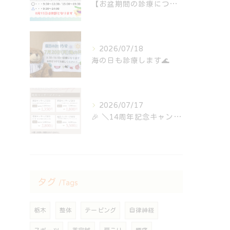
【お盆期間の診療について🎑】
2026/07/18
海の日も診療します🌊
2026/07/17
⁡🎉 ＼14周年記念キャンペーン開催中！／ 🎉
タグ
Tags
栃木
整体
テーピング
自律神経