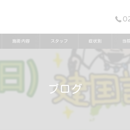
0
施術内容
スタッフ
症状別
当
鍼
保険
ブログ
マッ
交通
スポ