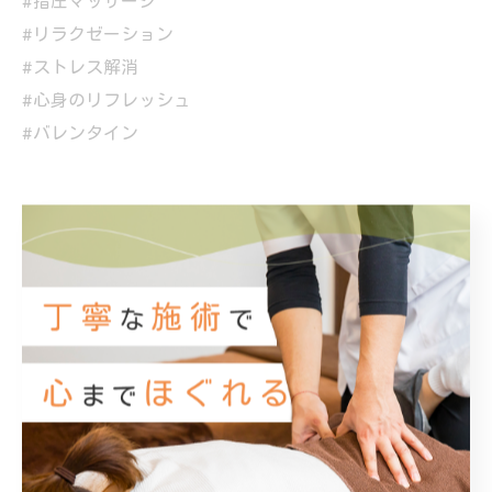
#指圧マッサージ
#リラクゼーション
#ストレス解消
#心身のリフレッシュ
#バレンタイン
< 前のページ
一覧に戻る
次のページ >
カテゴリー
Categories
全てのカテゴリー