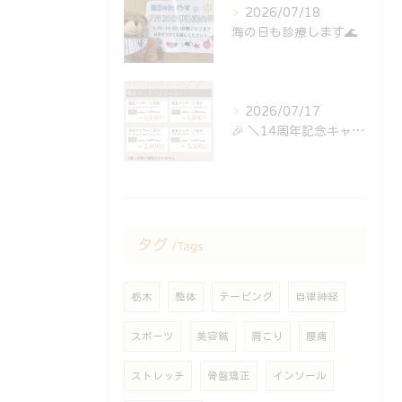
2026/07/18
海の日も診療します🌊
2026/07/17
⁡🎉 ＼14周年記念キャンペーン開催中！／ 🎉
タグ
Tags
栃木
整体
テーピング
自律神経
スポーツ
美容鍼
肩こり
腰痛
ストレッチ
骨盤矯正
インソール