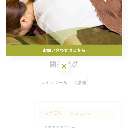
栃木で提供するマッサージ
栃木で提供する鍼での施術
マッサージ
鍼
< 前のページ
一覧に戻る
次のページ >
お問い合わせはこちら
関連タグ
お問い合わせはこちら
#インソール
#腰痛
カテゴリー
Categories
全てのカテゴリー