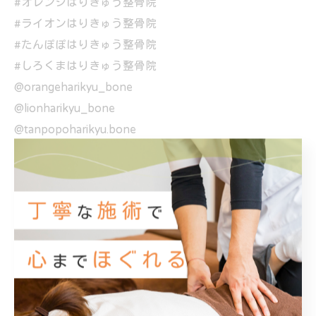
#オレンジはりきゅう整骨院
#ライオンはりきゅう整骨院
#たんぽぽはりきゅう整骨院
#しろくまはりきゅう整骨院
@orangeharikyu_bone
@lionharikyu_bone
@tanpopoharikyu.bone
@shirokumaharikyu.bone
@lionsp_team_item
@east4410
@whalegym_mcrew
@totalbeauty_season
@cristallineast
@nwpl_japan