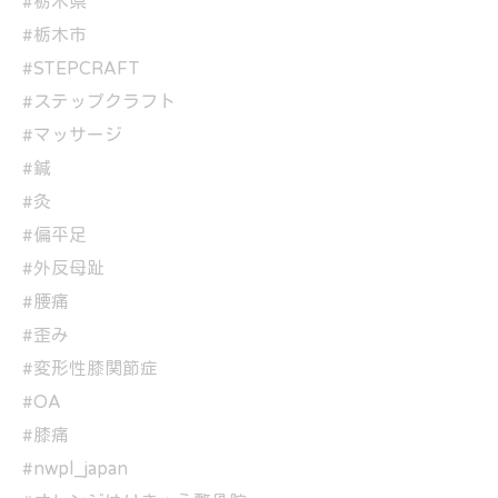
#栃木県
#栃木市
#STEPCRAFT
#ステップクラフト
#マッサージ
#鍼
#灸
#偏平足
#外反母趾
#腰痛
#歪み
#変形性膝関節症
#OA
#膝痛
#nwpl_japan