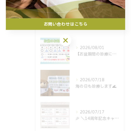
お問い合わせはこちら
最近の投稿
Recent Posts
お問い合わせはこちら
2026/08/01
【お盆期間の診療について🎑】
2026/07/18
海の日も診療します🌊
2026/07/17
⁡🎉 ＼14周年記念キャンペーン開催中！／ 🎉