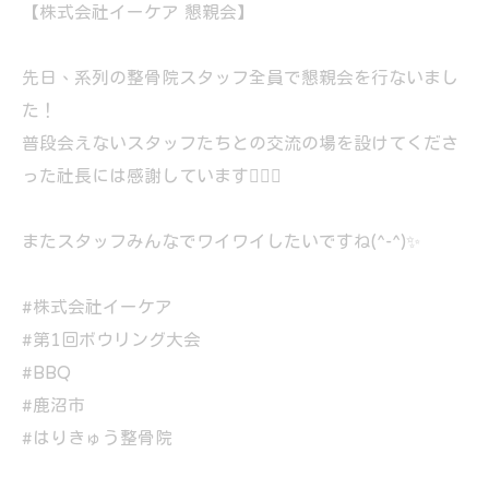
【株式会社イーケア 懇親会】
先日、系列の整骨院スタッフ全員で懇親会を行ないまし
た！
普段会えないスタッフたちとの交流の場を設けてくださ
った社長には感謝しています🙇🏻‍♂️
またスタッフみんなでワイワイしたいですね(^-^)✨
#株式会社イーケア
#第1回ボウリング大会
#BBQ
#鹿沼市
#はりきゅう整骨院