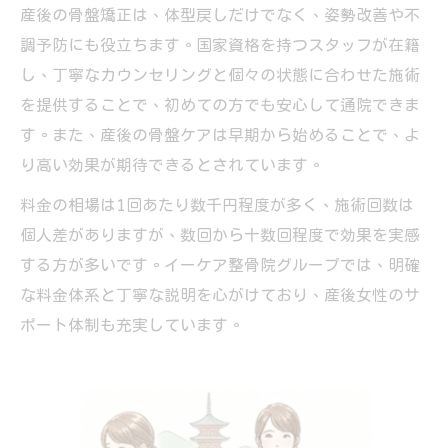
骨盤矯正で保険利用できる条件と注意点
産後の骨盤矯正は、体型戻しだけでなく、姿勢改善や不
整骨院骨盤矯正の保険適用範囲を分かりや
調予防にも役立ちます。国家資格を持つスタッフが在籍
すく
し、丁寧なカウンセリングと個々の状態に合わせた施術
イーケア整骨院グループでの保険利用の流
を提供することで、初めての方でも安心して通院できま
れ
す。また、産後の骨盤ケアは早期から始めることで、よ
り高い効果が期待できるとされています。
骨盤矯正の保険適用について整骨院に相談
を
料金の相場は1回あたり数千円程度が多く、施術回数は
整骨院通院回数と骨盤矯正の効果的な目安
個人差がありますが、数回から十数回程度で効果を実感
骨盤矯正は整骨院で何回通うのが理想か解
する方が多いです。イーケア整骨院グループでは、明確
説
な料金体系と丁寧な説明を心がけており、産後女性のサ
ポート体制も充実しています。
整骨院骨盤矯正の通院回数と効果の関係性
効果を実感できる整骨院骨盤矯正の頻度と
は
イーケア整骨院グループの通院目安を紹介