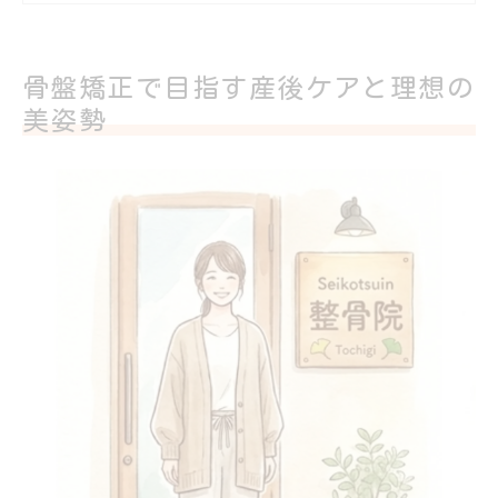
現
産後の骨盤矯正は整骨院選びがカギとなる
骨盤矯正で目指す産後ケアと理想の
理由
美姿勢
イーケア整骨院グループが美姿勢ケアで人
気の理由
栃木県女性に寄り添う整骨院の骨盤矯正体験
整骨院で受ける骨盤矯正体験談から分かる
効果
栃木県女性が整骨院骨盤矯正を選ぶポイン
ト紹介
イーケア整骨院グループが地域で信頼され
る理由
骨盤矯正体験で分かる整骨院の丁寧な施術
内容