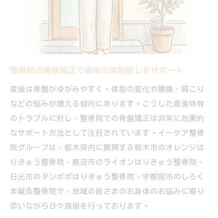
整骨院骨盤矯正は産後の悩みにどう寄り添
うか
産後の悩みも整骨院で安心サポートを実感
整骨院の骨盤矯正で産後の体調不良をケア
整骨院の骨盤矯正で産後の体型戻しをサポート
産後の骨盤矯正は整骨院が安心できる理由
産後は骨盤がゆがみやすく、体型の変化や腰痛、肩こり
イーケア整骨院グループが産後女性に寄り
などの悩みが増える傾向にあります。こうした産後特有
添う
のトラブルに対し、整骨院での骨盤矯正は非常に効果的
骨盤矯正で冷えやむくみも整骨院でサポー
なサポート方法として注目されています。イーケア整骨
ト
院グループは、栃木県内に展開する栃木市のオレンジは
整骨院骨盤矯正で産後ケアの新常識を知る
りきゅう整骨院、鹿沼市のライオンはりきゅう整骨院、
骨盤矯正は保険利用できるのか詳しく解説
日光市のタンポポはりきゅう整骨院、宇都宮市のしろく
整骨院の骨盤矯正は保険適用されるのか解
ま鍼灸整骨院で、地域の皆さまのお身体のお悩みに寄り
説
添いながら日々施術を行っております。