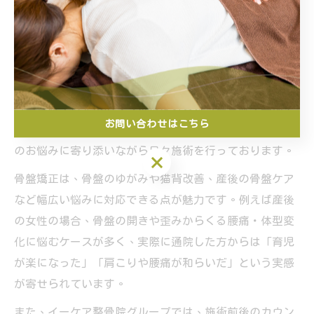
骨盤矯正を実際に整骨院で受けた方の体験談からは、
「腰の違和感が軽減した」「姿勢が良くなった」「産後
の体型戻しがスムーズだった」などの声が多く聞かれま
す。特に栃木県内のイーケア整骨院グループ（栃木市の
オレンジはりきゅう整骨院、鹿沼市のライオンはりきゅ
う整骨院、日光市のタンポポはりきゅう整骨院、宇都宮
お問い合わせはこちら
市のしろくま鍼灸整骨院）では、地域の皆さまのお身体
のお悩みに寄り添いながら日々施術を行っております。
お問い合わせはこちら
骨盤矯正は、骨盤のゆがみや猫背改善、産後の骨盤ケア
など幅広い悩みに対応できる点が魅力です。例えば産後
の女性の場合、骨盤の開きや歪みからくる腰痛・体型変
化に悩むケースが多く、実際に通院した方からは「育児
が楽になった」「肩こりや腰痛が和らいだ」という実感
が寄せられています。
また、イーケア整骨院グループでは、施術前後のカウン