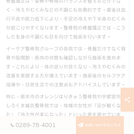
骨盤矯正は、姿勢や骨格のバランスを整えるだけでな
く、冷えやむくみなどの不調にも効果的です。産後は血
行不良や筋力低下により、手足の冷えや下半身のむくみ
が起こりやすくなります。整骨院の骨盤矯正では、こう
した全身の不調にも目を向けて施術を行います。
イーケア整骨院グループの各院では、骨盤だけでなく背
骨や股関節、筋肉の状態も確認しながら施術を進めま
す。これにより、体の巡りが良くなり、冷えやむくみの
改善を実感する方が増えています。施術後のセルフケア
指導や、日常生活での注意点もアドバイスしています。
特に、栃木市のオレンジはりきゅう整骨院や宇都宮市の
しろくま鍼灸整骨院では、地域の女性が「足が軽くなっ
た」「冷え性が楽になった」といった声を寄せていま
す。骨盤矯正は、全身の健康をサポートする重要な施術
0289-78-4001
お問い合わせはこちら
です。