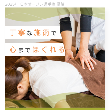
2025年 日本オープン選手権 優勝
⸻
#片岡尚之 #日本オープン優勝 #ライオンはりきゅう整骨
院 #株式会社イーケア #東トレーナー #辻トレーナー #
アスリートサポート #コンディショニング #姿勢が変わ
ると未来も変わる #勝つための身体づくり #ゴルフトレ
ーナー #パフォーマンスアップ
< 前のページ
一覧に戻る
次のページ >