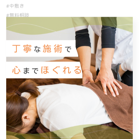
#中敷き
#無料相談
#交通事故
栃木で提供するマッサージ
栃木で提供する鍼での施術
栃木で対応する交通事故後の施術
マッサージ
鍼
交通事故
< 前のページ
一覧に戻る
次のページ >
関連タグ